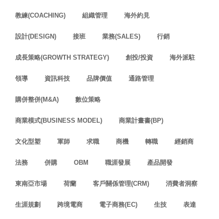
教練(COACHING)
組織管理
海外約見
設計(DESIGN)
接班
業務(SALES)
行銷
成長策略(GROWTH STRATEGY)
創投/投資
海外派駐
領導
資訊科技
品牌價值
通路管理
購併整併(M&A)
數位策略
商業模式(BUSINESS MODEL)
商業計畫書(BP)
文化型塑
軍師
求職
商機
轉職
經銷商
法務
併購
OBM
職涯發展
產品開發
東南亞市場
荷蘭
客戶關係管理(CRM)
消費者洞察
生涯規劃
跨境電商
電子商務(EC)
生技
表達