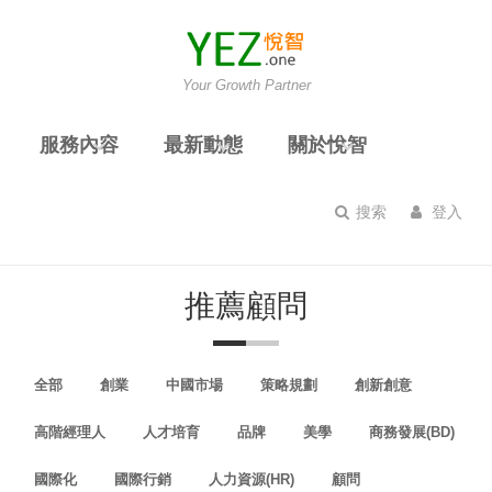
Your Growth Partner
服務內容
最新動態
關於悅智
搜索
登入
推薦顧問
全部
創業
中國市場
策略規劃
創新創意
高階經理人
人才培育
品牌
美學
商務發展(BD)
國際化
國際行銷
人力資源(HR)
顧問