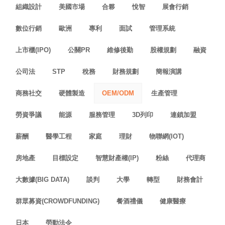
組織設計
美國市場
合夥
悅智
展會行銷
數位行銷
歐洲
專利
面試
管理系統
上市櫃(IPO)
公關PR
維修後勤
股權規劃
融資
公司法
STP
稅務
財務規劃
簡報演講
商務社交
硬體製造
OEM/ODM
生產管理
勞資爭議
能源
服務管理
3D列印
連鎖加盟
薪酬
醫學工程
家庭
理財
物聯網(IOT)
房地產
目標設定
智慧財產權(IP)
粉絲
代理商
大數據(BIG DATA)
談判
大學
轉型
財務會計
群眾募資(CROWDFUNDING)
餐酒禮儀
健康醫療
日本
勞動法令