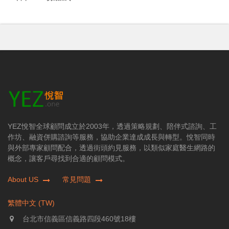
YEZ悅智全球顧問成立於2003年，透過策略規劃、陪伴式諮詢、工
作坊、融資併購諮詢等服務，協助企業達成成長與轉型。悅智同時
與外部專家顧問配合，透過街頭約見服務，以類似家庭醫生網路的
概念，讓客戶尋找到合適的顧問模式。
About US
常見問題
繁體中文 (TW)
台北市信義區信義路四段460號18樓