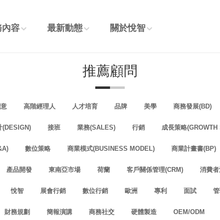
務內容
最新動態
關於悅智
推薦顧問
創意
高階經理人
人才培育
品牌
美學
商務發展(BD)
(DESIGN)
接班
業務(SALES)
行銷
成長策略(GROWTH S
A)
數位策略
商業模式(BUSINESS MODEL)
商業計畫書(BP)
產品開發
東南亞市場
荷蘭
客戶關係管理(CRM)
消費者
悅智
展會行銷
數位行銷
歐洲
專利
面試
管
財務規劃
簡報演講
商務社交
硬體製造
OEM/ODM