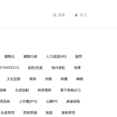
搜索
登入
國際化
國際行銷
人力資源(HR)
顧問
TRATEGY)
創投/投資
海外派駐
領導
文化型塑
軍師
求職
商機
轉職
洞察
生涯規劃
跨境電商
電子商務(EC)
理系統
上市櫃(IPO)
公關PR
維修後勤
生產管理
勞資爭議
能源
服務管理