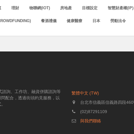
庭
理財
物聯網(IOT)
房地產
目標設定
智慧財產權(IP)
ROWDFUNDING)
餐酒禮儀
健康醫療
日本
勞動法令
伴式諮詢、工作坊、融資併購諮詢等
繁體中文 (TW)
顧問配合，透過街頭約見服務，以
台北市信義區信義路四段460
式。
(02)87291109
與我們聯絡