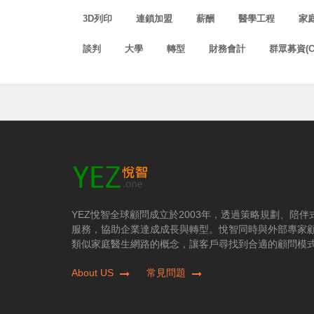
3D列印
連鎖加盟
薪酬
醫學工程
家
談判
大學
轉型
財務會計
群眾募資(C
YEZ悅智全球顧問成立於2003年，透過策略規劃、陪
服務，協助企業達成成長與轉型。悅智同時與外部專家
類似家庭醫生網路的概念，讓客戶尋找到合適的顧問模
About US
常見問題