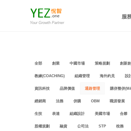
服
Your Growth Partner
全部
創業
中國市場
策略規劃
創新
教練(COACHING)
組織管理
海外約見
設計
資訊科技
品牌價值
通路管理
購併整併(M&
經銷商
法務
併購
OBM
職涯發展
生技
表達
組織設計
美國市場
合夥
股權規劃
融資
公司法
STP
稅務