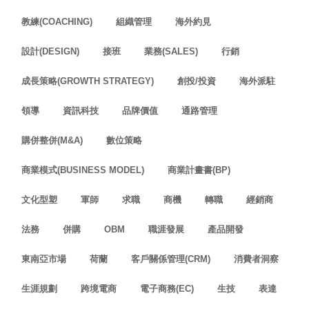
教練(COACHING)
組織管理
海外約見
設計(DESIGN)
接班
業務(SALES)
行銷
成長策略(GROWTH STRATEGY)
創投/投資
海外派駐
領導
資訊科技
品牌價值
通路管理
購併整併(M&A)
數位策略
商業模式(BUSINESS MODEL)
商業計畫書(BP)
文化型塑
軍師
求職
商機
轉職
經銷商
法務
併購
OBM
職涯發展
產品開發
東南亞市場
荷蘭
客戶關係管理(CRM)
消費者洞察
生涯規劃
跨境電商
電子商務(EC)
生技
表達