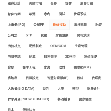
組織設計
美國市場
合夥
悅智
展會行銷
數位行銷
歐洲
專利
面試
管理系統
上市櫃(IPO)
公關PR
維修後勤
股權規劃
融資
公司法
STP
稅務
財務規劃
簡報演講
商務社交
硬體製造
OEM/ODM
生產管理
勞資爭議
能源
服務管理
3D列印
連鎖加盟
薪酬
醫學工程
家庭
理財
物聯網(IOT)
房地產
目標設定
智慧財產權(IP)
粉絲
代理商
大數據(BIG DATA)
談判
大學
轉型
財務會計
群眾募資(CROWDFUNDING)
餐酒禮儀
健康醫療
日本
勞動法令