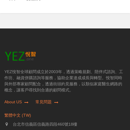
YEZ悅智全球顧問成立於2003年，透過策略規劃、陪伴式諮詢、工
作坊、融資併購諮詢等服務，協助企業達成成長與轉型。悅智同時
與外部專家顧問配合，透過街頭約見服務，以類似家庭醫生網路的
概念，讓客戶尋找到合適的顧問模式。
About US
常見問題
繁體中文 (TW)
台北市信義區信義路四段460號18樓