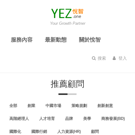
Your Growth Partner
服務內容
最新動態
關於悅智
搜索
登入
推薦顧問
全部
創業
中國市場
策略規劃
創新創意
高階經理人
人才培育
品牌
美學
商務發展(BD)
國際化
國際行銷
人力資源(HR)
顧問