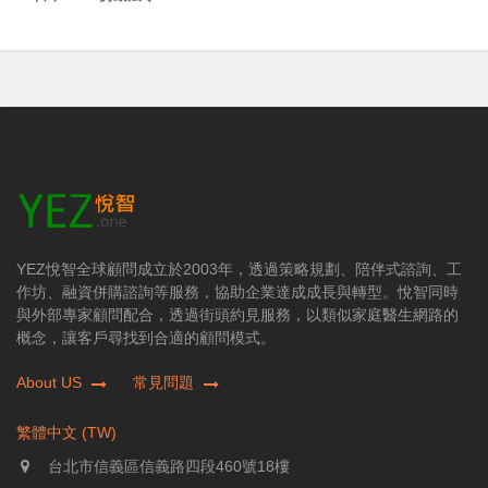
YEZ悅智全球顧問成立於2003年，透過策略規劃、陪伴式諮詢、工
作坊、融資併購諮詢等服務，協助企業達成成長與轉型。悅智同時
與外部專家顧問配合，透過街頭約見服務，以類似家庭醫生網路的
概念，讓客戶尋找到合適的顧問模式。
About US
常見問題
繁體中文 (TW)
台北市信義區信義路四段460號18樓