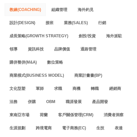
教練(COACHING)
組織管理
海外約見
設計(DESIGN)
接班
業務(SALES)
行銷
成長策略(GROWTH STRATEGY)
創投/投資
海外派駐
領導
資訊科技
品牌價值
通路管理
購併整併(M&A)
數位策略
商業模式(BUSINESS MODEL)
商業計畫書(BP)
文化型塑
軍師
求職
商機
轉職
經銷商
法務
併購
OBM
職涯發展
產品開發
東南亞市場
荷蘭
客戶關係管理(CRM)
消費者洞察
生涯規劃
跨境電商
電子商務(EC)
生技
表達