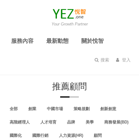
Your Growth Partner
服務內容
最新動態
關於悅智
搜索
登入
推薦顧問
全部
創業
中國市場
策略規劃
創新創意
高階經理人
人才培育
品牌
美學
商務發展(BD)
國際化
國際行銷
人力資源(HR)
顧問