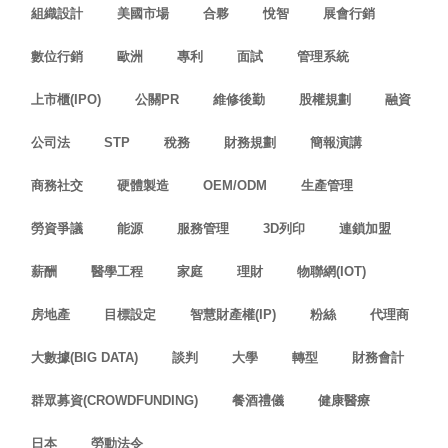
組織設計
美國市場
合夥
悅智
展會行銷
數位行銷
歐洲
專利
面試
管理系統
上市櫃(IPO)
公關PR
維修後勤
股權規劃
融資
公司法
STP
稅務
財務規劃
簡報演講
商務社交
硬體製造
OEM/ODM
生產管理
勞資爭議
能源
服務管理
3D列印
連鎖加盟
薪酬
醫學工程
家庭
理財
物聯網(IOT)
房地產
目標設定
智慧財產權(IP)
粉絲
代理商
大數據(BIG DATA)
談判
大學
轉型
財務會計
群眾募資(CROWDFUNDING)
餐酒禮儀
健康醫療
日本
勞動法令