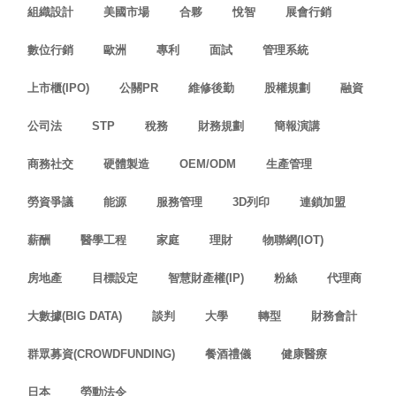
組織設計
美國市場
合夥
悅智
展會行銷
數位行銷
歐洲
專利
面試
管理系統
上市櫃(IPO)
公關PR
維修後勤
股權規劃
融資
公司法
STP
稅務
財務規劃
簡報演講
商務社交
硬體製造
OEM/ODM
生產管理
勞資爭議
能源
服務管理
3D列印
連鎖加盟
薪酬
醫學工程
家庭
理財
物聯網(IOT)
房地產
目標設定
智慧財產權(IP)
粉絲
代理商
大數據(BIG DATA)
談判
大學
轉型
財務會計
群眾募資(CROWDFUNDING)
餐酒禮儀
健康醫療
日本
勞動法令