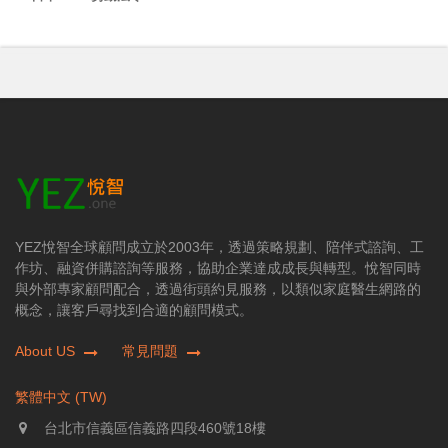
YEZ悅智全球顧問成立於2003年，透過策略規劃、陪伴式諮詢、工
作坊、融資併購諮詢等服務，協助企業達成成長與轉型。悅智同時
與外部專家顧問配合，透過街頭約見服務，以類似家庭醫生網路的
概念，讓客戶尋找到合適的顧問模式。
About US
常見問題
繁體中文 (TW)
台北市信義區信義路四段460號18樓