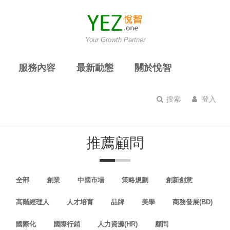
Your Growth Partner
服務內容
最新動態
關於悅智
搜索
登入
推薦顧問
全部
創業
中國市場
策略規劃
創新創意
高階經理人
人才培育
品牌
美學
商務發展(BD)
國際化
國際行銷
人力資源(HR)
顧問