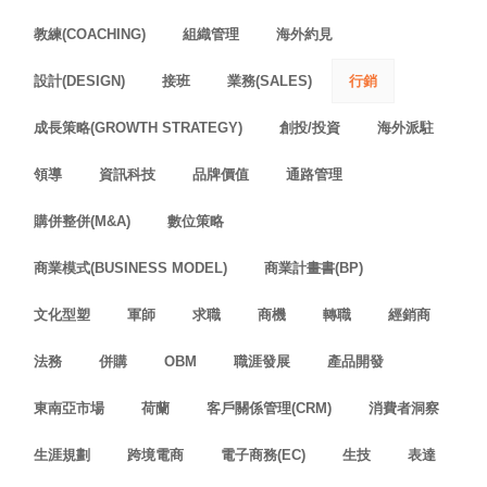
教練(COACHING)
組織管理
海外約見
設計(DESIGN)
接班
業務(SALES)
行銷
成長策略(GROWTH STRATEGY)
創投/投資
海外派駐
領導
資訊科技
品牌價值
通路管理
購併整併(M&A)
數位策略
商業模式(BUSINESS MODEL)
商業計畫書(BP)
文化型塑
軍師
求職
商機
轉職
經銷商
法務
併購
OBM
職涯發展
產品開發
東南亞市場
荷蘭
客戶關係管理(CRM)
消費者洞察
生涯規劃
跨境電商
電子商務(EC)
生技
表達