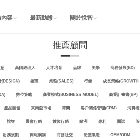
務內容
最新動態
關於悅智
推薦顧問
創意
高階經理人
人才培育
品牌
美學
商務發展(BD)
(DESIGN)
接班
業務(SALES)
行銷
成長策略(GROWTH S
A)
數位策略
商業模式(BUSINESS MODEL)
商業計畫書(BP)
產品開發
東南亞市場
荷蘭
客戶關係管理(CRM)
消費者
悅智
展會行銷
數位行銷
歐洲
專利
面試
管
財務規劃
簡報演講
商務社交
硬體製造
OEM/ODM