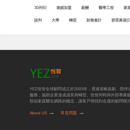
3D列印
連鎖加盟
薪酬
醫學工程
家
談判
大學
轉型
財務會計
群眾募資(C
YEZ悅智全球顧問成立於2003年，透過策略規劃、陪
服務，協助企業達成成長與轉型。悅智同時與外部專家
類似家庭醫生網路的概念，讓客戶尋找到合適的顧問模
About US
常見問題