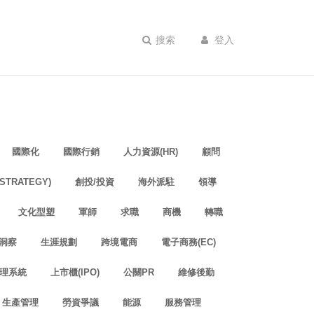
搜索
登入
國際化
國際行銷
人力資源(HR)
顧問
TRATEGY)
創投/投資
海外派駐
領導
文化型塑
軍師
求職
商機
轉職
洞察
生涯規劃
跨境電商
電子商務(EC)
理系統
上市櫃(IPO)
公關PR
維修後勤
生產管理
勞資爭議
能源
服務管理