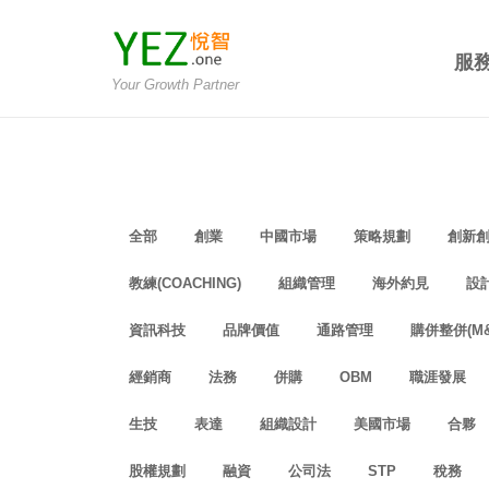
服
Your Growth Partner
全部
創業
中國市場
策略規劃
創新
教練(COACHING)
組織管理
海外約見
設計
資訊科技
品牌價值
通路管理
購併整併(M&
經銷商
法務
併購
OBM
職涯發展
生技
表達
組織設計
美國市場
合夥
股權規劃
融資
公司法
STP
稅務