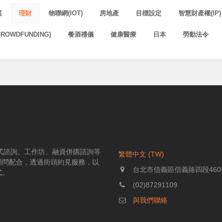
庭
理財
物聯網(IOT)
房地產
目標設定
智慧財產權(IP)
ROWDFUNDING)
餐酒禮儀
健康醫療
日本
勞動法令
伴式諮詢、工作坊、融資併購諮詢等
繁體中文 (TW)
顧問配合，透過街頭約見服務，以
台北市信義區信義路四段460
式。
(02)87291109
與我們聯絡