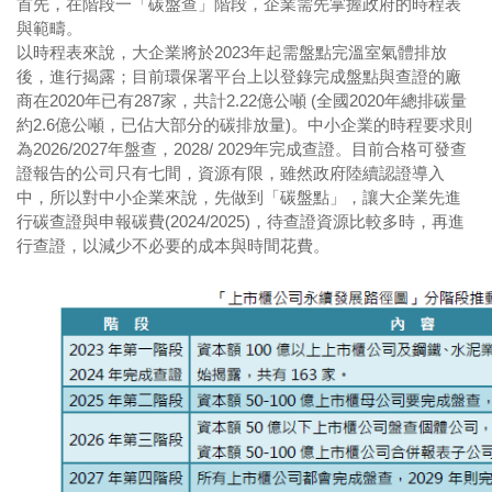
首先，在階段一「碳盤查」階段，企業需先掌握政府的時程表
與範疇。
以時程表來說，大企業將於2023年起需盤點完溫室氣體排放
後，進行揭露；目前環保署平台上以登錄完成盤點與查證的廠
商在2020年已有287家，共計2.22億公噸 (全國2020年總排碳量
約2.6億公噸，已佔大部分的碳排放量)。中小企業的時程要求則
為2026/2027年盤查，2028/ 2029年完成查證。目前合格可發查
證報告的公司只有七間，資源有限，雖然政府陸續認證導入
中，所以對中小企業來說，先做到「碳盤點」，讓大企業先進
行碳查證與申報碳費(2024/2025)，待查證資源比較多時，再進
行查證，以減少不必要的成本與時間花費。