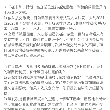
3. 「碳中和」階段: 當企業已進行碳減量後，剩餘的碳排量只有
兩種處理方式:
1) 依法規交碳費，目前氣候變遷因應法送入立法院，大約2024
或2025會開始徵收碳費，並且從碳排超過2.5萬噸的排碳大戶(發
電、鋼鐵、石化、水泥、半導體業)開始徵收。
2) 交易「減量額度」來折抵自己的碳排放量，目前台灣還未有
交易市場，所以可能會有人處理仲介，但要注意台灣的是採自
願減量專案所得到的減量額度，跟國外碳交易市場的不同，而
且因為台灣碳費每噸價格較低，所以買碳權如果高於付碳費，
可以再多做評估成本差異。
而在這階段，考量到各國的碳邊境調整機制 (不只歐盟)，這樣
的碳關稅制度，有什麼值得注意的呢?
1) 當歐盟碳邊際調整機制上路後，歐盟會有配額、也會將進口
商在出口國已繳交的碳費扣掉，甚於部分再要求進口商購買憑
證來交碳關稅。如果未依規定交付，則罰緩的金額高於碳權價
格。
2)
碳關稅是種新國際貿易的型態，台灣ICT產業生產基地布局全
球，電電公會因此建議政府建立建立一套台灣「國際及兩岸交
叉碳關稅平台」，協助廠商面對與處理這方面的關稅制度，維