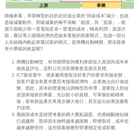
積極來看，淨零轉型的目的在於讓企業的"排碳成本"減少，也就
是碳減量動作。而碳減量的兩
手策略「能源」與「資源」，能
源方面能少用一度電就是省一度電的成本，轉為利潤；資源方
面，嘗試導入循環經濟的思維來看新的商業模式，先讓一部分
人在組織內動起來嘗試新的模式，從商機拉動轉變。那這樣會
有什麼樣的效益呢?
商機拉動轉型，有預期營收與獲利來跟投入資源與成本來
做效益評估，這對公司決策層會更直接且具體。
ICT製造業中，很多廠商會取決於客戶的要求而做改變，
當客戶還沒有要求要思考循環經濟時，企業無法自行做改
變。因此，原本的營運無法因轉型而停滯，需要投入部份
資源來做新的專案，先以較小的規模、可掌握的範疇來
做，當有效益產生再逐步擴大進行，甚至提出結果說服客
戶採用。
風險與成本是經營考量的兩大重點議題。供應鏈斷鏈短鏈
已成趨勢，取得原生物料越來越困難，即便取得，成本也
越來越難管控，這些因素都會對營運穩定造成影響。