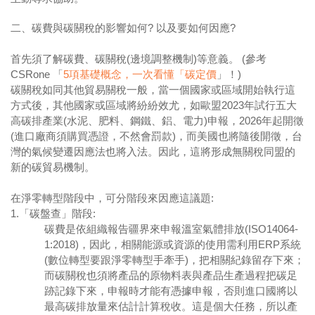
二、碳費與碳關稅的影響如何? 以及要如何因應?
首先須了解碳費、碳關稅(邊境調整機制)等意義。 (參考
CSRone 「
5項基礎概念，一次看懂「碳定價
」！)
碳關稅如同其他貿易關稅一般，當一個國家或區域開始執行這
方式後，其他國家或區域將紛紛效尤，如歐盟2023年試行五大
高碳排產業(水泥、肥料、鋼鐵、鋁、電力)申報，2026年起開徵
(進口廠商須購買憑證，不然會罰款)，而美國也將隨後開徵，台
灣的氣候變遷因應法也將入法。因此，這將形成無關稅同盟的
新的碳貿易機制。
在淨零轉型階段中，可分階段來因應這議題:
1.「碳盤查」階段:
碳費是依組織報告疆界來申報溫室氣體排放(ISO14064-
1:2018)，因此，相關能源或資源的使用需利用ERP系統
(數位轉型要跟淨零轉型手牽手)，把相關紀錄留存下來；
而碳關稅也須將產品的原物料表與產品生產過程把碳足
跡記錄下來，申報時才能有憑據申報，否則進口國將以
最高碳排放量來估計計算稅收。這是個大任務，所以產