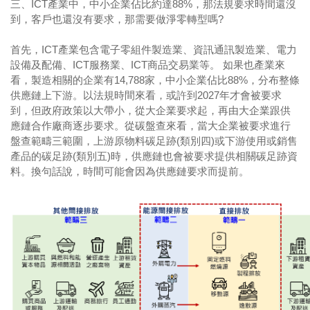
三、ICT產業中，中小企業佔比約達88%，那法規要求時間還沒
到，客戶也還沒有要求，那需要做淨零轉型嗎?
首先，ICT產業包含電子零組件製造業、資訊通訊製造業、電力
設備及配備、ICT服務業、ICT商品交易業等。 如果也產業來
看，製造相關的企業有14,788家，中小企業佔比88%，分布整條
供應鏈上下游。以法規時間來看，或許到2027年才會被要求
到，但政府政策以大帶小，從大企業要求起，再由大企業跟供
應鏈合作廠商逐步要求。從碳盤查來看，當大企業被要求進行
盤查範疇三範圍，上游原物料碳足跡(類別四)或下游使用或銷售
產品的碳足跡(類別五)時，供應鏈也會被要求提供相關碳足跡資
料。換句話說，時間可能會因為供應鏈要求而提前。