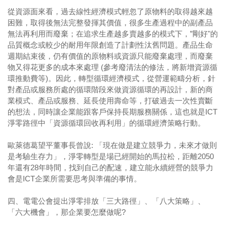
從資源面來看，過去線性經濟模式輕忽了原物料的取得越來越
困難，取得後無法完整發揮其價值，很多生產過程中的副產品
無法再利用而廢棄；在追求生產越多賣越多的模式下，”剛好"的
品質概念或較少的耐用年限創造了計劃性汰舊問題。產品生命
週期結束後，仍有價值的原物料或資源只能廢棄處理，而廢棄
物又得花更多的成本來處理 (參考廢清法的修法，將新增資源循
環推動費等)。因此，轉型循環經濟模式，從營運範疇分析，針
對產品或服務所處的循環階段來做資源循環的再設計，新的商
業模式、產品或服務、延長使用壽命等，打破過去一次性賣斷
的想法，同時讓企業能跟客戶保持長期服務關係，這也就是ICT
淨零路徑中「資源循環回收再利用」的循環經濟策略行動。
歐萊德葛望平董事長曾說: 「現在做是建立競爭力，未來才做則
是考驗生存力」，淨零轉型是場已經開始的馬拉松，距離2050
年還有28年時間，找到自己的配速，建立能永續經營的競爭力
會是ICT企業所需要思考與準備的事情。
四、電電公會提出淨零排放「三大路徑」、「八大策略」、
「六大機會」，那企業要怎麼做呢?