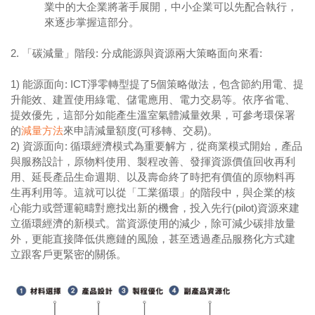
業中的大企業將著手展開，中小企業可以先配合執行，
來逐步掌握這部分。
2. 「碳減量」階段: 分成能源與資源兩大策略面向來看:
1) 能源面向: ICT淨零轉型提了5個策略做法，包含節約用電、提
升能效、建置使用綠電、儲電應用、電力交易等。依序省電、
提效優先，這部分如能產生溫室氣體減量效果，可參考環保署
的
減量方法
來申請減量額度(可移轉、交易)。
2) 資源面向: 循環經濟模式為重要解方，從商業模式開始，產品
與服務設計，原物料使用、製程改善、發揮資源價值回收再利
用、延長產品生命週期、以及壽命終了時把有價值的原物料再
生再利用等。這就可以從「工業循環」的階段中，與企業的核
心能力或營運範疇對應找出新的機會，投入先行(pilot)資源來建
立循環經濟的新模式。當資源使用的減少，除可減少碳排放量
外，更能直接降低供應鏈的風險，甚至透過產品服務化方式建
立跟客戶更緊密的關係。