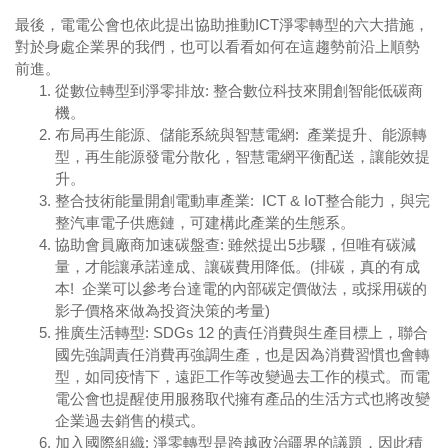
最後，電電公會也依此提出協助推動ICT淨零轉型的六大措施，
對於身處企業界的我們，也可以看看如何在這趨勢前沿上順勢
前進。
從數位轉型到淨零排放: 整合數位科技來開創智能低碳商
機。
布局再生能源、儲能系統與智慧電網: 產業提升、能源轉
型，再生能源發電分散化，智慧電網平衡配送，讓能效提
升。
整合技術能量開創電動車產業: ICT & IoT整合能力，與完
整汽車電子供應鏈，可建構此產業的生態系。
協助會員廠商加速碳盤查: 雖然提出5步驟，但唯有碳減
量，才能讓承諾達成、讓碳費用降低。(排碳，真的有成
本! 企業可以參考台達電的內部碳定價做法，或採用碳的
影子價格來做為投資決策的考量)
推廣生活轉型: SDGs 12 的責任消費與生產目標上，聯合
國先強調責任消費再強調生產，也是因為消費習慣也會轉
型，如同疫情下，遠距工作等改變過去工作的模式。而電
電公會也提醒使用服務取代擁有產品的生活方式也將改變
企業過去銷售的模式。
加入國際組織: 淨零轉型是跨越政治疆界的議題，因此積