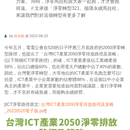
力量。 同時，淨零馬拉松跟大家一起跑，才才會跑
得遠。 // 文承接「淨零轉型321。循環永續馬拉松」
來讓我們對於這個轉型有更多了解
by
徐步鯤
@ 2022-06-22
今年五月，電電公會在520的日子呼應三月底政府的2050淨零轉
型路徑，也提出了「台灣ICT產業2050淨零排放路徑及策略」
(以下簡稱ICT淨零路徑)，的確，ICT產業產值佔工業總產值
58%，佔出口總值60%，也在用電大戶總數中佔了40%的家數。
因此，台灣要淨零轉型，大哥地位的ICT產業不先跑怎麼可以!
但是，ICT產業中小企業家數約佔整體88%，在這個以中小企業
為主的產業中，企業更需要知道如何面對碳議題，進行淨零轉
型，才不至於有碳焦慮，而能夠永續經營。
[ICT淨零路徑原文:
台灣ICT產業2050淨零排放路徑及策略
_20220520電子版.pdf
]