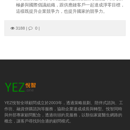
極參與國際倡議組織，跟供應鏈客戶一起達成淨零目標，
這樣既提升企業競爭力，也提升國家的競爭力。
3188 |
0
|
YEZ悅智全球顧問成立於2003年，透過策略規劃、陪伴式諮詢、工
作坊、融資併購諮詢等服務，協助企業達成成長與轉型。悅智同時
與外部專家顧問配合，透過街頭約見服務，以類似家庭醫生網路的
概念，讓客戶尋找到合適的顧問模式。