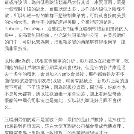
這或許說明，為何儲蓄險這類產品大行其道，本質原因，還是
一個理財手段的缺乏。台股狀況太多，炒作跟內線似乎陰魂不
散，所以年輕一點的族群不想被割韭菜的，可能就會投向美股
的浩瀚大海。近年不少網紅講起美股，分析得頭頭是道。
Palantir，DocuSign，這些在我們從事互聯網軟體新創投資的人
眼中，充滿著無限想像，也充滿無限風險的公司，在美股網紅
的口中，可以化繁為簡，把複雜多變的商業解釋得很簡單，讓
我非常折服。
以Netflix為例，我很直覺簡單的分析，影片都放在那邊等著，吃
到飽的新訂戶增加蜜月期業績就會很好。但是它的影片庫是過
去十多年的積累，會員加入Netflix會員後，那些都看得差不多
(順便帳號還借給朋友看)以後，就會有點疲乏，新影片上架的速
度不可能一下子這麼快，因為影視投資重，周期長，好劇本也
不是每天都有，所以狂歡過後一定會回落，加上看到愛奇藝、
優酷等中國公司狀況也是如此，所以就判斷花好月圓不會很
久。
互聯網最怕的還不是營收下降，最怕的是訂戶數掉，這掉往往
代表很難再填回來，這在大型互聯網公司都會當成危機處理，
有時需要馬上果斷換上救援投手的事業部總經理才行。