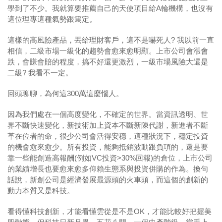
學到了不少。我就算要推薦自己的天使項目給A輪機構，也沒有
這位理專這種氣勢跟篤定。
這樣的高風險產品，丟給理財客戶，這不是嚇死人? 我以前一直
相信，二級市場一級化的趨勢會愈來愈明顯。上市公司會漲會
跌，會賺會賠的程度，搞不好還更激烈，一級市場風險大還是
二級? 我看不一定。
回頭聊聊，為何這300萬這麼惱人。
因為我們處在一個高度變化，不確定的世界。當資訊透明、世
界不斷快速變化，新技術加上資本不斷新陳代謝，新進者不斷
革在位者的命，很少公司會活得安穩，這種狀況下，穩定投資
的機會愈來愈少。所有投資，能夠抵銷波動跟負項的，還是要
靠一些能創造高報酬(例如VC投資>30%回報)的倉位，上市公司
的業績增長也要愈來愈多仰賴生態系與投資併購的作為。換句
話說，新創公司是經濟發展最源頭的火車頭，而這個的創新的
動力本質又是科技。
看得懂科技創新，才能看懂雲從是不是OK，才能比較好把握美