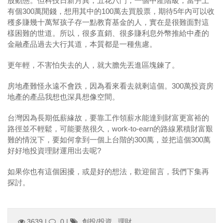
股動態。但科技日新月異，五花八門，一個中產階級，當手上
有個300萬閒錢，想用其中的100萬去買股票，期待5年內可以收
穫多賺幾十萬幫孩子存一點教育基金的人，實在是很難面對這
樣困難的世道。所以，很多直銷、很多賺利息外幣推給中產的
金融產品過去大行其道，本質都是一種焦慮。
更年輕，不害怕失去的人，就大膽先丟進區塊鍊了。
房地產難怪永遠不會跌，因為看來看去就剩這個。300萬投資房
地產的產品我想也深具想像空間。
台灣因為長期低薪緣故，要靠工作領薪水能達到財富更富裕的
路徑並不輕鬆，可能要熬很久，work-to-earn的路線累積財富艱
難的情況下，要如何拿到一個上台階的300萬，並把這個300萬
好好地投資理財運用出去呢?
如果你也有這個困擾，或是好的想法，歡迎留言，我們下集再
探討。
3639 |
0
|
創投/投資
,
理財