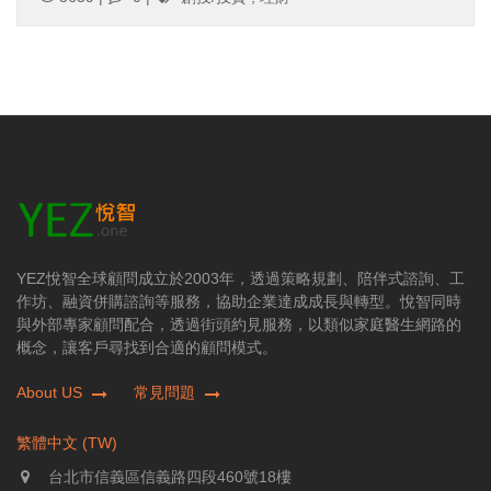
YEZ悅智全球顧問成立於2003年，透過策略規劃、陪伴式諮詢、工
作坊、融資併購諮詢等服務，協助企業達成成長與轉型。悅智同時
與外部專家顧問配合，透過街頭約見服務，以類似家庭醫生網路的
概念，讓客戶尋找到合適的顧問模式。
About US
常見問題
繁體中文 (TW)
台北市信義區信義路四段460號18樓