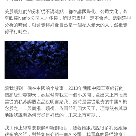
美股網紅們的分析從不講這點，都在講國際化、公司文化，甚
至吹捧Netflix公司人才多棒，所以它表現一定不會差。聽到這些
分析的時候，就會覺得好像自己是一個杞人憂天的人，然後覺
得平行時空。
讓我想到一個在中國的小故事，2019年我跟中國工商銀行的一
個高級理專聊天，她居然帶我去一個小房間，拿出未上市股票
雲從的私募認股產品說明書給我。當時是雲從最夯的中國AI概
念股之一，與商湯、曠視、依圖並列四大天王。理專煞有其事
地跟我說明為何雲從是好標的，未來上市可期…
我工作上經常要接觸AI新創項目，聽著她跟我說很多我比她懂
很多的名詞，對於如何介紹一個AI公司，我還真的是從她身上