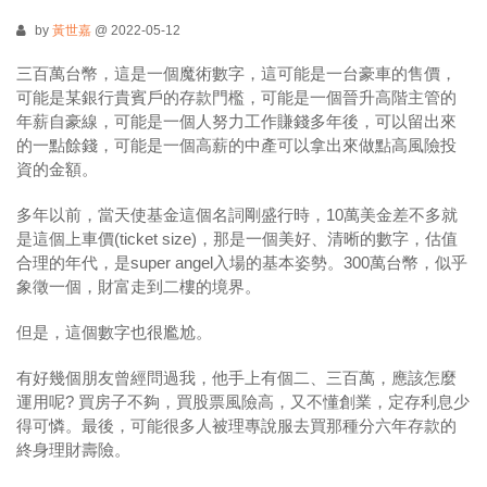
by
黃世嘉
@ 2022-05-12
三百萬台幣，這是一個魔術數字，這可能是一台豪車的售價，
可能是某銀行貴賓戶的存款門檻，可能是一個晉升高階主管的
年薪自豪線，可能是一個人努力工作賺錢多年後，可以留出來
的一點餘錢，可能是一個高薪的中產可以拿出來做點高風險投
資的金額。
多年以前，當天使基金這個名詞剛盛行時，10萬美金差不多就
是這個上車價(ticket size)，那是一個美好、清晰的數字，估值
合理的年代，是super angel入場的基本姿勢。300萬台幣，似乎
象徵一個，財富走到二樓的境界。
但是，這個數字也很尷尬。
有好幾個朋友曾經問過我，他手上有個二、三百萬，應該怎麼
運用呢? 買房子不夠，買股票風險高，又不懂創業，定存利息少
得可憐。最後，可能很多人被理專說服去買那種分六年存款的
終身理財壽險。