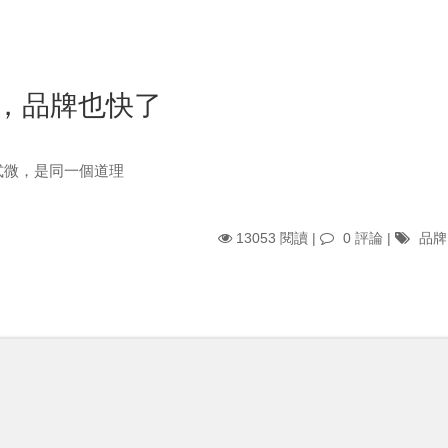
9626 閱讀 |
0 評論
|
電子商務(EC)
,
創業
,
創投/投資
,
，品牌也快了
式微，是同一個道理
13053 閱讀 |
0 評論
|
品牌