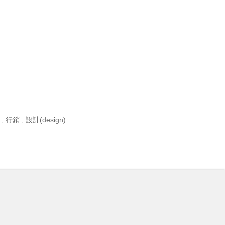
粉絲
,
智慧財產權(IP)
,
行銷
,
設計(design)