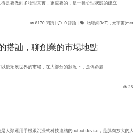
見得是要做到多物理真實，更重要的，是一種心理狀態的建立
8170 閱讀 |
0 評論
|
物聯網(IoT)
,
元宇宙(meta
的搭訕，聊創業的市場地點
了以後拓展世界的市場，在大部分的狀況下，是偽命題
25
人類運用手機跟沉浸式科技連結的output device，是肌肉放大的