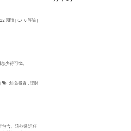
22 閱讀 |
0 評論
|
利息少得可憐。
|
創投/投資
,
理財
所包含。這些造詞狂