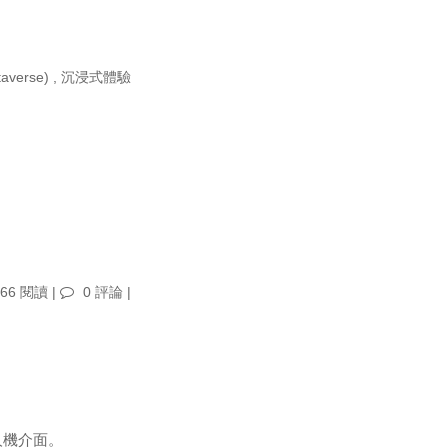
verse)
,
沉浸式體驗
66 閱讀 |
0 評論
|
人機介面。