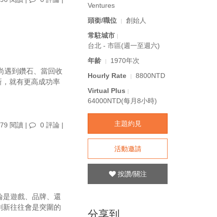
Ventures
頭銜/職位
創始人
常駐城市
台北 - 市區(週一至週六)
年龄
1970年次
當和尚遇到鑽石、當回收
Hourly Rate
8800NTD
新，就有更高成功率
Virtual Plus
64000NTD(每月8小時)
主題約見
79 閱讀 |
0 評論
|
活動邀請
按讚/關注
論是遊戲、品牌、還
創新往往會是突圍的
分享到