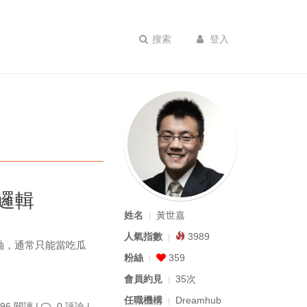
搜索
登入
邏輯
姓名
黃世嘉
人氣指數
3989
軸，通常只能當吃瓜
粉絲
359
會員約見
35次
任職機構
Dreamhub
96 閱讀 |
0 評論
|