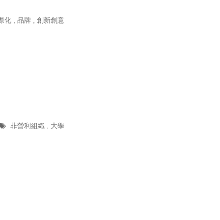
際化
,
品牌
,
創新創意
非營利組織
,
大學