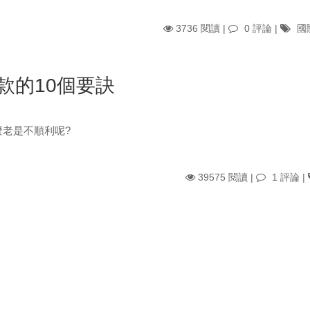
3736 閱讀 |
0 評論
|
國
款的10個要訣
老是不順利呢?
39575 閱讀 |
1 評論
|
台灣流失最後的幾滴甘露?
，恐怕對台灣是個大利空