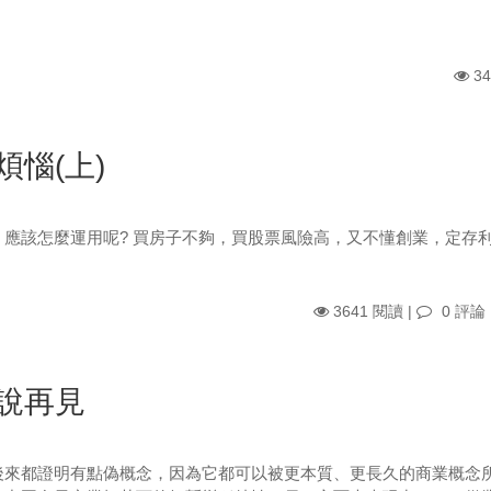
34
惱(上)
，應該怎麼運用呢? 買房子不夠，買股票風險高，又不懂創業，定存
3641 閱讀 |
0 評論
說再見
後來都證明有點偽概念，因為它都可以被更本質、更長久的商業概念