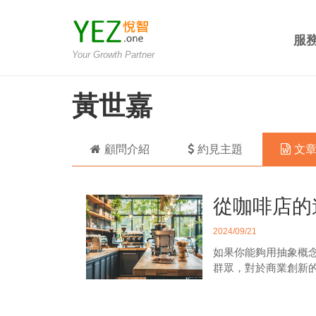
服
Your Growth Partner
黃世嘉
顧問介紹
約見主題
文
從咖啡店的
2024/09/21
如果你能夠用抽象概
群眾，對於商業創新