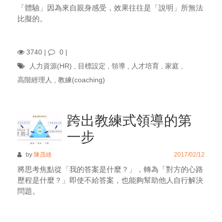
「體驗」因為來自親身感受，效果往往是「說明」所無法
比擬的。
3740 |
0
|
人力資源(HR)
,
目標設定
,
領導
,
人才培育
,
家庭
,
高階經理人
,
教練(coaching)
跨出教練式領導的第
一步
by
陳茂雄
2017/02/12
將思考焦點從「我的答案是什麼？」，轉為「對方的心路
歷程是什麼？」即使不給答案，也能夠幫助他人自行解決
問題。