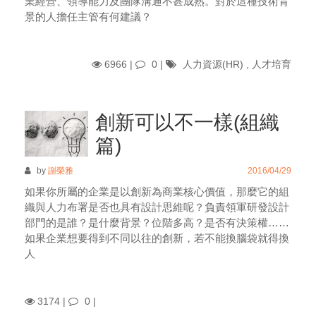
業經營、領導能力及團隊溝通不甚成熟。對於這種技術背
景的人擔任主管有何建議？
6966 |
0
|
人力資源(HR)
,
人才培育
創新可以不一樣(組織
篇)
by
謝榮雅
2016/04/29
如果你所屬的企業是以創新為商業核心價值，那麼它的組
織與人力布署是否也具有設計思維呢？負責領軍研發設計
部門的是誰？是什麼背景？位階多高？是否有決策權……
如果企業想要得到不同以往的創新，若不能換腦袋就得換
人
3174 |
0
|