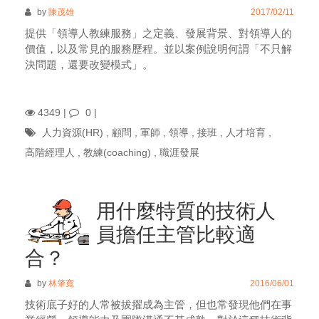
by
陳茂雄
2017/02/11
提供「領導人教練服務」之定義、發展背景、對領導人的
價值，以及常見的服務歷程。並以案例說明何謂「不只解
決問題，還要改變模式」。
4349 |
0
|
人力資源(HR)
,
顧問
,
軍師
,
領導
,
接班
,
人才培育
,
高階經理人
,
教練(coaching)
,
職涯發展
用什麼特質的技術人
員擔任主管比較適
合？
by
林肇寬
2016/06/01
技術底子好的人常被拔擢成為主管，但也常發現他們在事