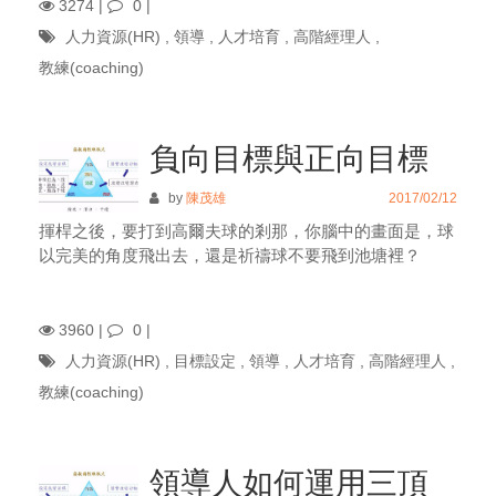
3274 |
0
|
人力資源(HR)
,
領導
,
人才培育
,
高階經理人
,
教練(coaching)
負向目標與正向目標
by
陳茂雄
2017/02/12
揮桿之後，要打到高爾夫球的剎那，你腦中的畫面是，球
以完美的角度飛出去，還是祈禱球不要飛到池塘裡？
3960 |
0
|
人力資源(HR)
,
目標設定
,
領導
,
人才培育
,
高階經理人
,
教練(coaching)
領導人如何運用三頂