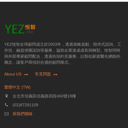
YEZ悅智全球顧問成立於2003年，透過策略規劃、陪伴式諮詢、工
作坊、融資併購諮詢等服務，協助企業達成成長與轉型。悅智同時
與外部專家顧問配合，透過街頭約見服務，以類似家庭醫生網路的
概念，讓客戶尋找到合適的顧問模式。
About US
常見問題
繁體中文 (TW)
台北市信義區信義路四段460號18樓
(02)87291109
與我們聯絡