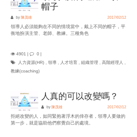
帽子
by
陳茂雄
2017/02/12
領導人必須能夠在不同的情境當中，戴上不同的帽子，平
衡地扮演主管、老師、教練。三種角色
4901 |
0
|
人力資源(HR)
,
領導
,
人才培育
,
組織管理
,
高階經理人
,
教練(coaching)
人真的可以改變嗎？
by
陳茂雄
2017/02/12
拒絕改變的人，如同緊抱著浮木的倖存者，領導人要做的
第一步，就是協助他們察覺自己的處境。